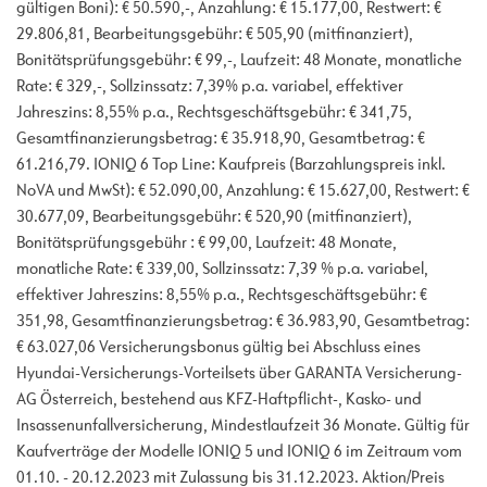
gültigen Boni): € 50.590,-, Anzahlung: € 15.177,00, Restwert: €
29.806,81, Bearbeitungsgebühr: € 505,90 (mitfinanziert),
Bonitätsprüfungsgebühr: € 99,-, Laufzeit: 48 Monate, monatliche
Rate: € 329,-, Sollzinssatz: 7,39% p.a. variabel, effektiver
Jahreszins: 8,55% p.a., Rechtsgeschäftsgebühr: € 341,75,
Gesamtfinanzierungsbetrag: € 35.918,90, Gesamtbetrag: €
61.216,79. IONIQ 6 Top Line: Kaufpreis (Barzahlungspreis inkl.
NoVA und MwSt): € 52.090,00, Anzahlung: € 15.627,00, Restwert: €
30.677,09, Bearbeitungsgebühr: € 520,90 (mitfinanziert),
Bonitätsprüfungsgebühr : € 99,00, Laufzeit: 48 Monate,
monatliche Rate: € 339,00, Sollzinssatz: 7,39 % p.a. variabel,
effektiver Jahreszins: 8,55% p.a., Rechtsgeschäftsgebühr: €
351,98, Gesamtfinanzierungsbetrag: € 36.983,90, Gesamtbetrag:
€ 63.027,06 Versicherungsbonus gültig bei Abschluss eines
Hyundai-Versicherungs-Vorteilsets über GARANTA Versicherung-
AG Österreich, bestehend aus KFZ-Haftpflicht-, Kasko- und
Insassenunfallversicherung, Mindestlaufzeit 36 Monate. Gültig für
Kaufverträge der Modelle IONIQ 5 und IONIQ 6 im Zeitraum vom
01.10. - 20.12.2023 mit Zulassung bis 31.12.2023. Aktion/Preis