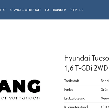
ITÄT
SERVICE & WERKSTATT
FRONTRUNNER
ÜBER UNS
Hyundai Tucs
1,6 T-GDi 2WD
Treibstoff
Benz
Farbe
Grün
Erstzulassung
Neu
Kilometerstand
10 K