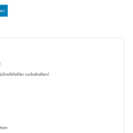
len
!
chreibfehler vorbehalten!
stem