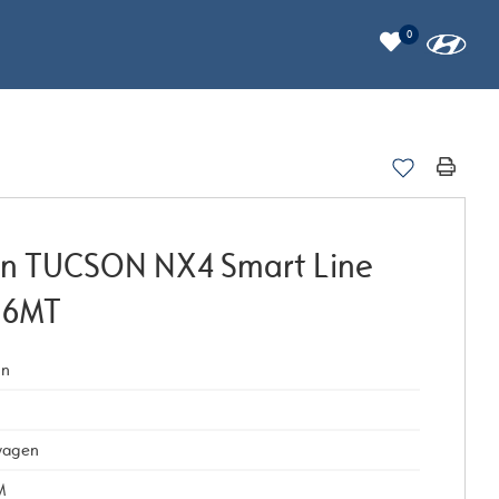
0
on TUCSON NX4 Smart Line
 6MT
in
wagen
M