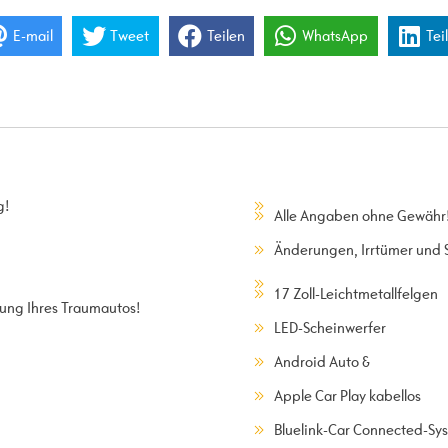
E-mail
Tweet
Teilen
WhatsApp
Tei
g!
Alle Angaben ohne Gewähr
Änderungen, Irrtümer und S
17 Zoll-Leichtmetallfelgen
ung Ihres Traumautos!
LED-Scheinwerfer
Android Auto &
Apple Car Play kabellos
Bluelink-Car Connected-Sy