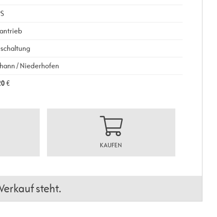
PS
antrieb
schaltung
ohann / Niederhofen
20
€
KAUFEN
erkauf steht.