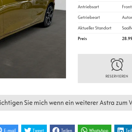
Antriebsart
Front
Getriebeart
Auto
Aktueller Standort
Saalf
Preis
28.9
RESERVIEREN
chtigen Sie mich wenn ein weiterer Astra zum V
E-mail
Tweet
Teilen
WhatsApp
Tei