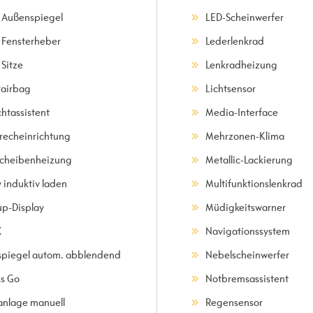
. Außenspiegel
LED-Scheinwerfer
. Fensterheber
Lederlenkrad
 Sitze
Lenkradheizung
rairbag
Lichtsensor
chtassistent
Media-Interface
precheinrichtung
Mehrzonen-Klima
scheibenheizung
Metallic-Lackierung
 induktiv laden
Multifunktionslenkrad
p-Display
Müdigkeitswarner
X
Navigationssystem
spiegel autom. abblendend
Nebelscheinwerfer
ss Go
Notbremsassistent
anlage manuell
Regensensor