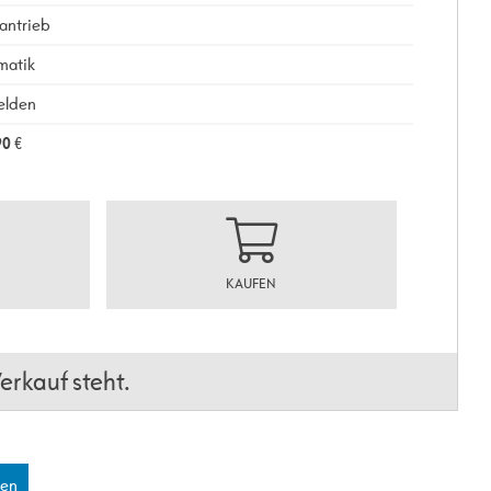
antrieb
matik
elden
90
€
KAUFEN
erkauf steht.
len