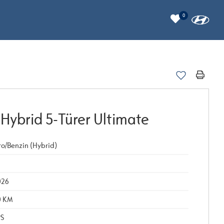
0
 Hybrid 5-Türer Ultimate
ro/Benzin (Hybrid)
026
0 KM
PS