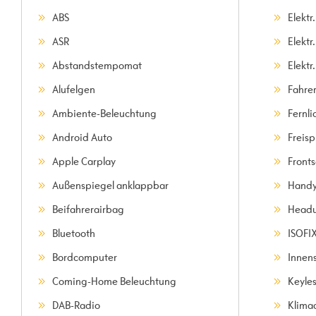
ABS
Elektr
ASR
Elektr
Abstandstempomat
Elektr.
Alufelgen
Fahre
Ambiente-Beleuchtung
Fernli
Android Auto
Freis
Apple Carplay
Front
Außenspiegel anklappbar
Handy
Beifahrerairbag
Headu
Bluetooth
ISOFI
Bordcomputer
Innen
Coming-Home Beleuchtung
Keyle
DAB-Radio
Klima