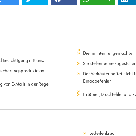
Die im Internet gemachten
d Besichtigung mit uns.
Sie stellen keine zugesiche
rsicherungsprodukte an.
Der Verkäufer haftet nicht
Eingabefehler.
 von E-Mails in der Regel
Irrtümer, Druckfehler und 
Lederlenkrad