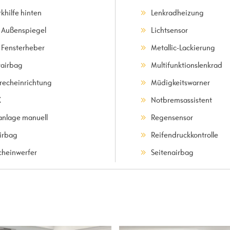
khilfe hinten
Lenkradheizung
. Außenspiegel
Lichtsensor
. Fensterheber
Metallic-Lackierung
rairbag
Multifunktionslenkrad
precheinrichtung
Müdigkeitswarner
X
Notbremsassistent
anlage manuell
Regensensor
irbag
Reifendruckkontrolle
cheinwerfer
Seitenairbag