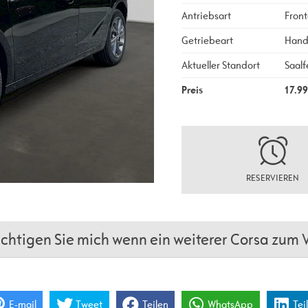
Antriebsart
Front
Getriebeart
Hand
Aktueller Standort
Saalf
Preis
17.9
RESERVIEREN
htigen Sie mich wenn ein weiterer Corsa zum V
E-mail
Tweet
Teilen
WhatsApp
Tei