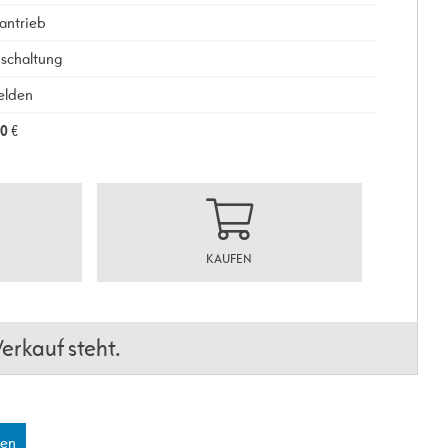
antrieb
schaltung
elden
90
€
KAUFEN
erkauf steht.
len