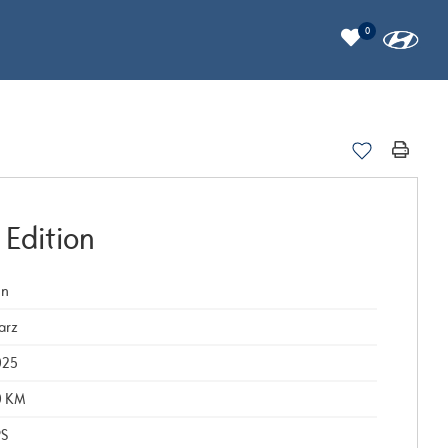
0
 Edition
in
arz
025
0 KM
PS