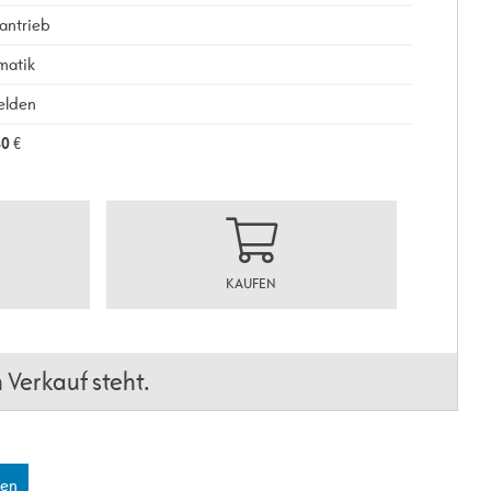
antrieb
matik
elden
40
€
KAUFEN
Verkauf steht.
len