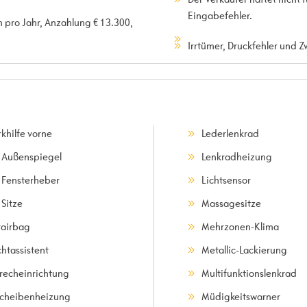
Eingabefehler.
m pro Jahr, Anzahlung € 13.300,
Irrtümer, Druckfehler und 
khilfe vorne
Lederlenkrad
. Außenspiegel
Lenkradheizung
. Fensterheber
Lichtsensor
 Sitze
Massagesitze
rairbag
Mehrzonen-Klima
chtassistent
Metallic-Lackierung
precheinrichtung
Multifunktionslenkrad
scheibenheizung
Müdigkeitswarner