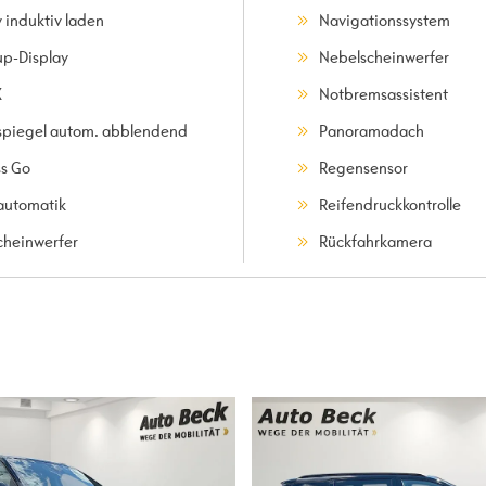
 induktiv laden
Navigationssystem
p-Display
Nebelscheinwerfer
X
Notbremsassistent
spiegel autom. abblendend
Panoramadach
ss Go
Regensensor
automatik
Reifendruckkontrolle
cheinwerfer
Rückfahrkamera