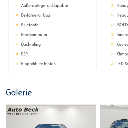
Außenspiegel anklappbar
Handy
Beifahrerairbag
Headu
Bluetooth
ISOFI
Bordcomputer
Innen
Dachreling
Keyle
ESP
Klima
Einparkhilfe hinten
LED-S
Galerie