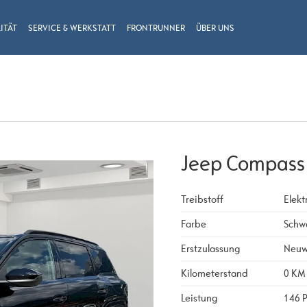
ITÄT
SERVICE & WERKSTATT
FRONTRUNNER
ÜBER UNS
Jeep Compass 1
Treibstoff
Elekt
Farbe
Schw
Erstzulassung
Neu
Kilometerstand
0 KM
Leistung
146 