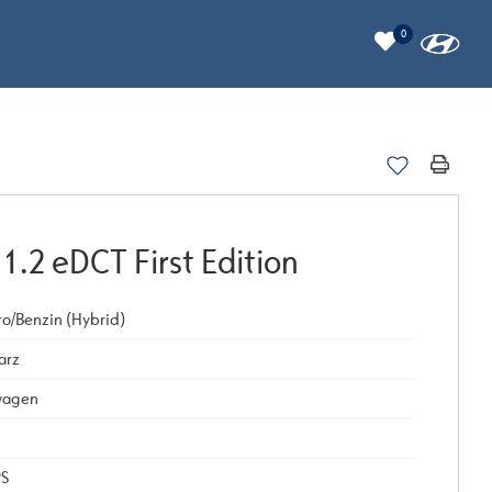
0
.2 eDCT First Edition
ro/Benzin (Hybrid)
arz
wagen
PS