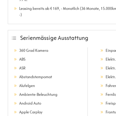
Leasing bereits ab € 169, - Monatlich (36 Monate, 15.000k
-)
Serienmässige Ausstattung
360 Grad Kamera
Einpar
ABS
Elektr
ASR
Elektr
Abstandstempomat
Elektr.
Alufelgen
Fahre
Ambiente-Beleuchtung
Fernli
Android Auto
Freis
Apple Carplay
Front