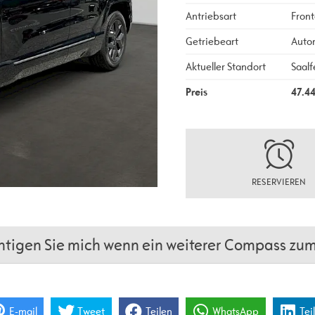
Antriebsart
Front
Getriebeart
Auto
Aktueller Standort
Saalf
Preis
47.4
RESERVIEREN
tigen Sie mich wenn ein weiterer Compass zum 
E-mail
Tweet
Teilen
WhatsApp
Tei